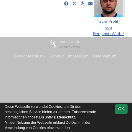
zum Profil
von
Benjamin Wirth *
soccero.de
© 2006 - 2026
Besucherstatistik
Kontakt
Impressum
Datenschutz
Diese Webseite verwendet Cookies, um Dir den
OK
bestmöglichen Service bieten zu können. Entsprechende
Informationen findest Du unter
Datenschutz
.
Mit der Nutzung der Webseite erklärst Du Dich mit der
Verwendung von Cookies einverstanden.