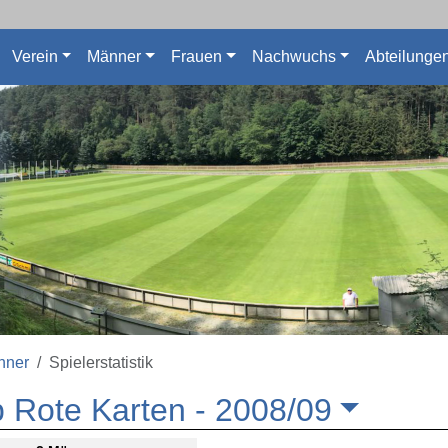
Verein
Männer
Frauen
Nachwuchs
Abteilunge
nner
Spielerstatistik
 Rote Karten -
2008/09