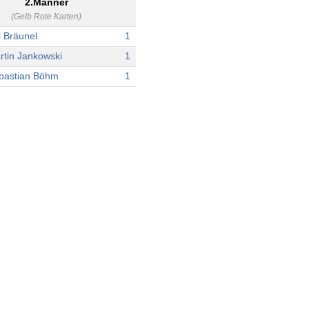
2.Männer
(Gelb Rote Karten)
i Bräunel
1
rtin Jankowski
1
bastian Böhm
1