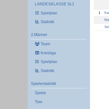
LANDESKLASSE St.1
Spielplan
1
Ka
Ma
Statistik
Se
2.Männer
Team
Kreisliga
Spielplan
Statistik
Spielerstatistik
Spiele
Tore