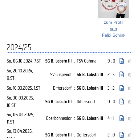
zum Profil
von
Felix Schink
2024/25
So, 06.10.2024
, 7.ST
SG B. Lobstn III
:
TSV Gahma
9 : 0
(1)
So, 20.10.2024
,
SV Crispendf
:
SG B. Lobstn III
2 : 5
(1)
8.ST
So, 16.03.2025
, 1.ST
Dittersdorf
:
SG B. Lobstn III
3 : 2
(1)
So, 30.03.2025
,
SG B. Lobstn III
:
Dittersdorf
0 : 0
(1)
10.ST
So, 06.04.2025
,
Oberböhmsdor
:
SG B. Lobstn III
4 : 1
(1)
11.ST
So, 13.04.2025
,
SG B. Lobstn III
:
Oettersdorf
2 : 0
(1)