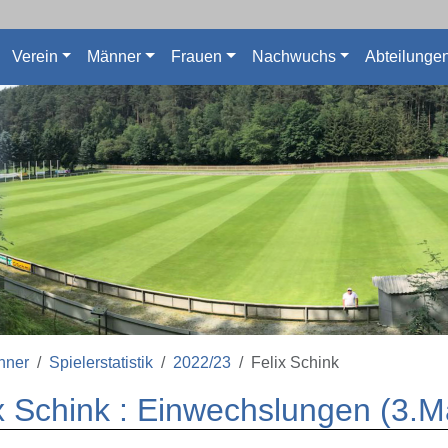
Verein
Männer
Frauen
Nachwuchs
Abteilunge
nner
Spielerstatistik
2022/23
Felix Schink
x Schink : Einwechslungen (3.