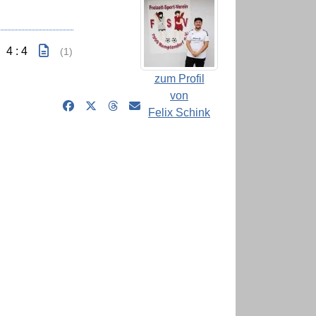
4 : 4
(1)
zum Profil
von
Felix Schink