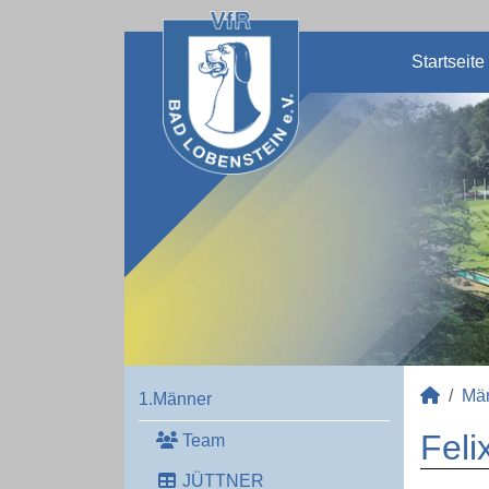
Startseite
Mä
1.Männer
Feli
Team
JÜTTNER