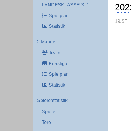
202
LANDESKLASSE St.1
Spielplan
19.ST
Statistik
2.Männer
Team
Kreisliga
Spielplan
Statistik
Spielerstatistik
Spiele
Tore