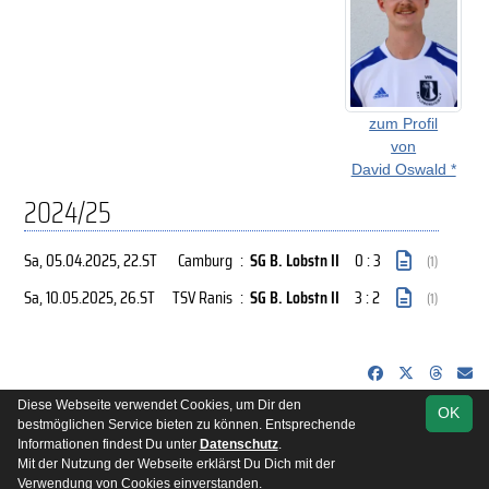
zum Profil
von
David Oswald *
2024/25
Sa, 05.04.2025
, 22.ST
Camburg
:
SG B. Lobstn II
0 : 3
(1)
Sa, 10.05.2025
, 26.ST
TSV Ranis
:
SG B. Lobstn II
3 : 2
(1)
Diese Webseite verwendet Cookies, um Dir den
OK
soccero.de
bestmöglichen Service bieten zu können. Entsprechende
© 2006 - 2026
Informationen findest Du unter
Datenschutz
.
Mit der Nutzung der Webseite erklärst Du Dich mit der
Besucherstatistik
Kontakt
Impressum
Datenschutz
Verwendung von Cookies einverstanden.