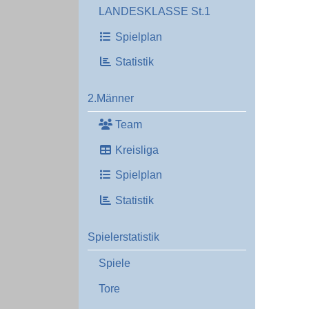
LANDESKLASSE St.1
Spielplan
Statistik
2.Männer
Team
Kreisliga
Spielplan
Statistik
Spielerstatistik
Spiele
Tore