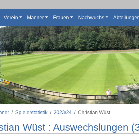
Verein
Männer
Frauen
Nachwuchs
Abteilunge
nner
Spielerstatistik
2023/24
Christian Wüst
stian Wüst : Auswechslungen (