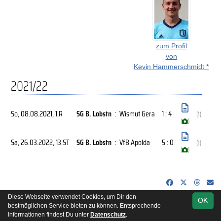
zum Profil
von
Kevin Hammerschmidt *
2021/22
So, 08.08.2021
, 1.R
SG B. Lobstn
:
Wismut Gera
1 : 4
(1)
(
)
Sa, 26.03.2022
, 13.ST
SG B. Lobstn
:
VfB Apolda
5 : 0
(1)
(
)
Diese Webseite verwendet Cookies, um Dir den
OK
soccero.de
bestmöglichen Service bieten zu können. Entsprechende
© 2006 - 2026
Informationen findest Du unter
Datenschutz
.