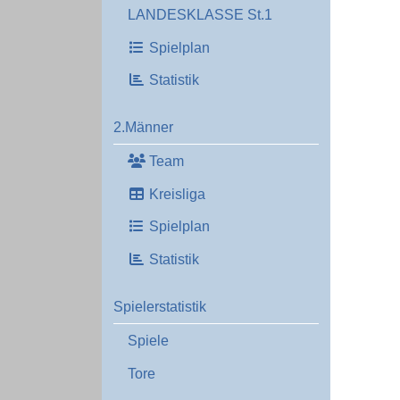
LANDESKLASSE St.1
Spielplan
Statistik
2.Männer
Team
Kreisliga
Spielplan
Statistik
Spielerstatistik
Spiele
Tore