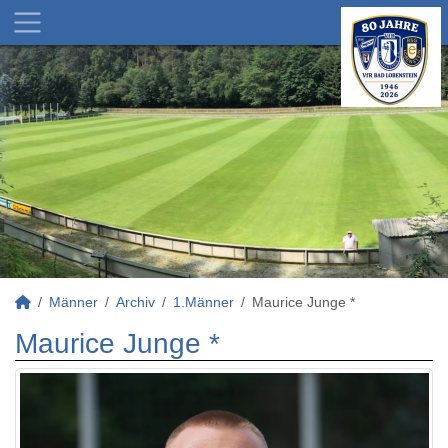
Männer
Archiv
1.Männer
Maurice Junge *
Maurice Junge *