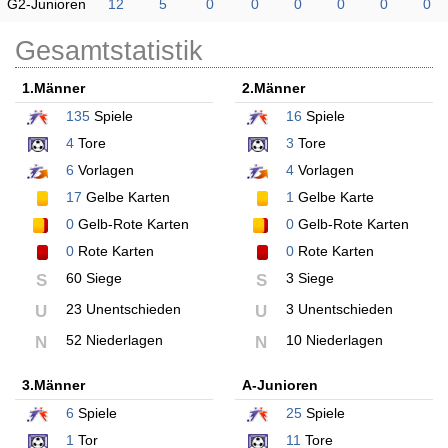
G2-Junioren
12
5
0
0
0
0
0
0
Gesamtstatistik
1.Männer
2.Männer
135
Spiele
16
Spiele
4
Tore
3
Tore
6
Vorlagen
4
Vorlagen
17
Gelbe Karten
1
Gelbe Karte
0
Gelb-Rote Karten
0
Gelb-Rote Karten
0
Rote Karten
0
Rote Karten
60 Siege
3 Siege
S
S
23 Unentschieden
3 Unentschieden
U
U
52 Niederlagen
10 Niederlagen
N
N
3.Männer
A-Junioren
6
Spiele
25
Spiele
1
Tor
11
Tore