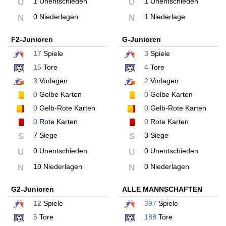
1 Unentschieden
1 Unentschieden
U
U
0 Niederlagen
1 Niederlage
N
N
F2-Junioren
G-Junioren
17
Spiele
3
Spiele
15
Tore
4
Tore
3
Vorlagen
2
Vorlagen
0
Gelbe Karten
0
Gelbe Karten
0
Gelb-Rote Karten
0
Gelb-Rote Karten
0
Rote Karten
0
Rote Karten
7 Siege
3 Siege
S
S
0 Unentschieden
0 Unentschieden
U
U
10 Niederlagen
0 Niederlagen
N
N
G2-Junioren
ALLE MANNSCHAFTEN
12
Spiele
397
Spiele
5
Tore
188
Tore