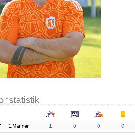
onstatistik
7
1.Männer
1
0
0
0