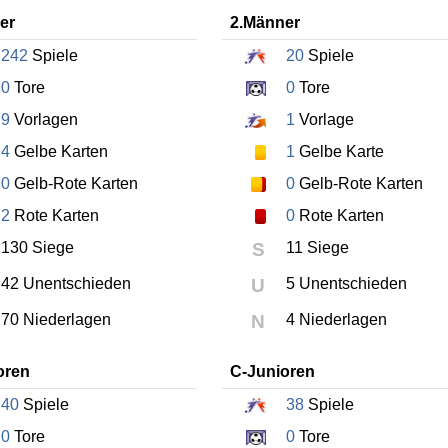
er
2.Männer
242
Spiele
20
Spiele
0
Tore
0
Tore
9
Vorlagen
1
Vorlage
4
Gelbe Karten
1
Gelbe Karte
0
Gelb-Rote Karten
0
Gelb-Rote Karten
2
Rote Karten
0
Rote Karten
130 Siege
S
11 Siege
42 Unentschieden
U
5 Unentschieden
70 Niederlagen
N
4 Niederlagen
oren
C-Junioren
40
Spiele
38
Spiele
0
Tore
0
Tore