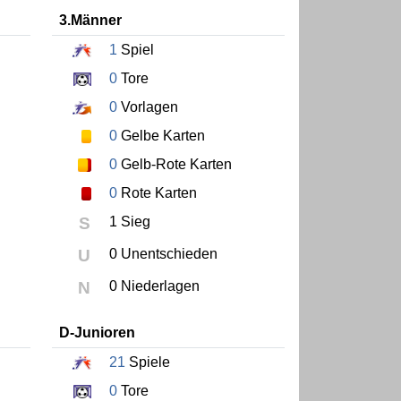
3.Männer
1
Spiel
0
Tore
0
Vorlagen
0
Gelbe Karten
0
Gelb-Rote Karten
0
Rote Karten
S
1 Sieg
U
0 Unentschieden
N
0 Niederlagen
D-Junioren
21
Spiele
0
Tore