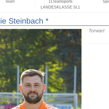
Team
11Teamsports
Spi
LANDESKLASSE St.1
ie Steinbach *
Torwart