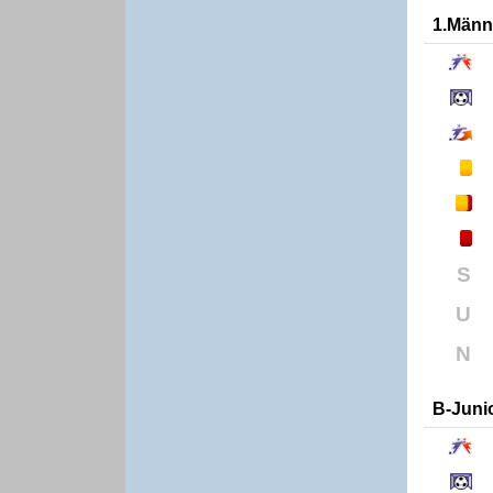
1.Männ
S
U
N
B-Juni