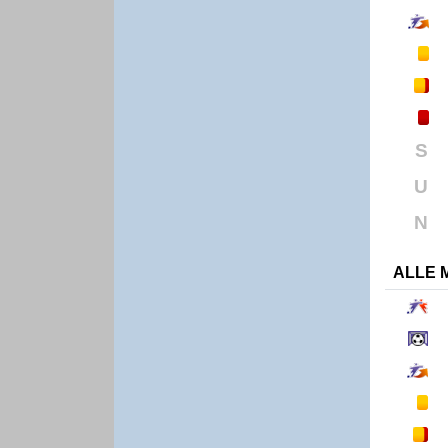
S
U
N
ALLE 