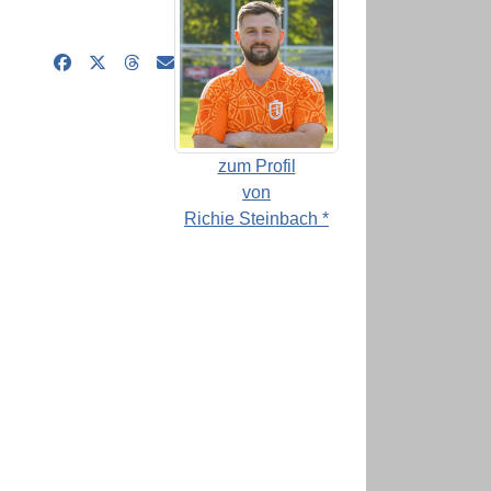
zum Profil
von
Richie Steinbach *