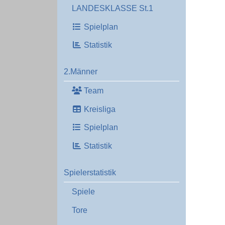
LANDESKLASSE St.1
Spielplan
Statistik
2.Männer
Team
Kreisliga
Spielplan
Statistik
Spielerstatistik
Spiele
Tore