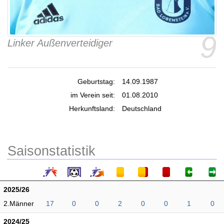
9
Linker Außenverteidiger
Geburtstag:
14.09.1987
im Verein seit:
01.08.2010
Herkunftsland:
Deutschland
Saisonstatistik
2025/26
2.Männer
17
0
0
2
0
0
1
0
2024/25