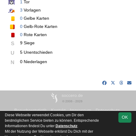
1
Tor
3
Vorlagen
0
Gelbe Karten
0
Gelb-Rote Karten
0
Rote Karten
9 Siege
S
5 Unentschieden
U
0 Niederlagen
N
soccero.de
© 2006 - 2026
Besucherstatistik
Kontakt
Impressum
Datenschutz
Diese Webseite verwendet Cookies, um Dir den
OK
bestmöglichen Service bieten zu können. Entsprechende
Informationen findest Du unter
Datenschutz
.
Mit der Nutzung der Webseite erklärst Du Dich mit der
Team
11Teamsports
Spielplan
Statistik