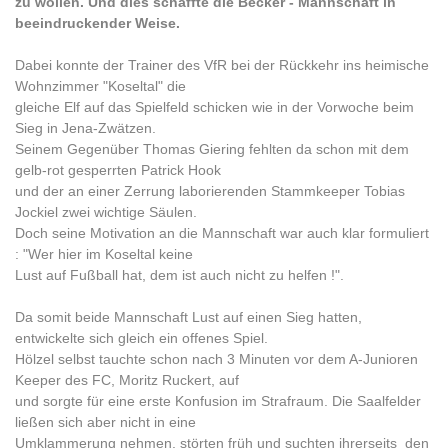
zu wollen. Und dies schaffte die Becker - Mannschaft in
beeindruckender Weise.
Dabei konnte der Trainer des VfR bei der Rückkehr ins heimische
Wohnzimmer "Koseltal" die
gleiche Elf auf das Spielfeld schicken wie in der Vorwoche beim
Sieg in Jena-Zwätzen.
Seinem Gegenüber Thomas Giering fehlten da schon mit dem
gelb-rot gesperrten Patrick Hook
und der an einer Zerrung laborierenden Stammkeeper Tobias
Jockiel zwei wichtige Säulen.
Doch seine Motivation an die Mannschaft war auch klar formuliert
: "Wer hier im Koseltal keine
Lust auf Fußball hat, dem ist auch nicht zu helfen !".
Da somit beide Mannschaft Lust auf einen Sieg hatten,
entwickelte sich gleich ein offenes Spiel.
Hölzel selbst tauchte schon nach 3 Minuten vor dem A-Junioren
Keeper des FC, Moritz Ruckert, auf
und sorgte für eine erste Konfusion im Strafraum. Die Saalfelder
ließen sich aber nicht in eine
Umklammerung nehmen, störten früh und suchten ihrerseits den