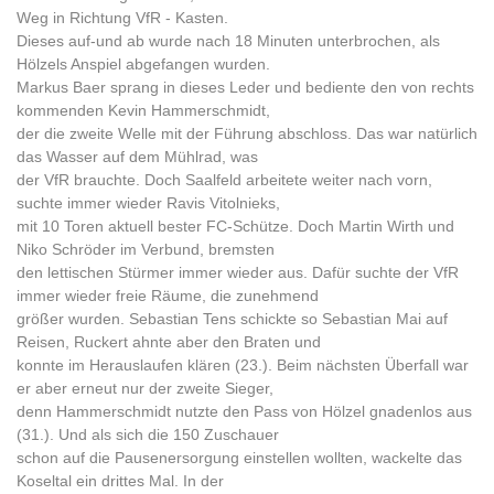
Weg in Richtung VfR - Kasten.
Dieses auf-und ab wurde nach 18 Minuten unterbrochen, als
Hölzels Anspiel abgefangen wurden.
Markus Baer sprang in dieses Leder und bediente den von rechts
kommenden Kevin Hammerschmidt,
der die zweite Welle mit der Führung abschloss. Das war natürlich
das Wasser auf dem Mühlrad, was
der VfR brauchte. Doch Saalfeld arbeitete weiter nach vorn,
suchte immer wieder Ravis Vitolnieks,
mit 10 Toren aktuell bester FC-Schütze. Doch Martin Wirth und
Niko Schröder im Verbund, bremsten
den lettischen Stürmer immer wieder aus. Dafür suchte der VfR
immer wieder freie Räume, die zunehmend
größer wurden. Sebastian Tens schickte so Sebastian Mai auf
Reisen, Ruckert ahnte aber den Braten und
konnte im Herauslaufen klären (23.). Beim nächsten Überfall war
er aber erneut nur der zweite Sieger,
denn Hammerschmidt nutzte den Pass von Hölzel gnadenlos aus
(31.). Und als sich die 150 Zuschauer
schon auf die Pausenersorgung einstellen wollten, wackelte das
Koseltal ein drittes Mal. In der