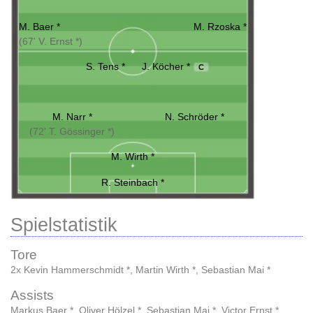
M. Baer *
M. Rzoska *
(67' V. Ernst *)
S. Tens *
J. Köcher *
C
M. Narr *
N. Schröder *
(72' T. Gössinger *)
M. Wirth *
R. Steinbach *
Spielstatistik
Tore
2x Kevin Hammerschmidt *
,
Martin Wirth *
,
Sebastian Mai *
Assists
Markus Baer *
,
Oliver Hölzel *
,
Sebastian Mai *
,
Victor Ernst *