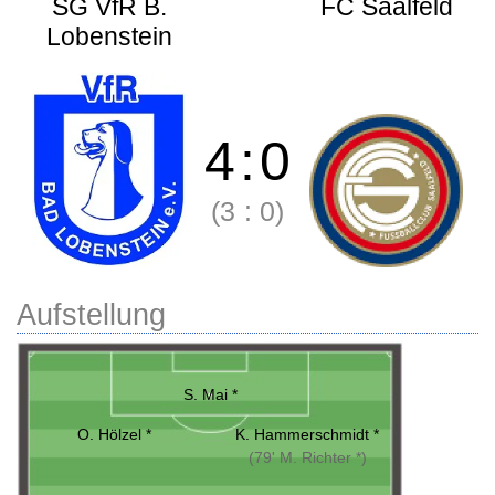
SG VfR B.
FC Saalfeld
Lobenstein
4
:
0
(3
:
0)
Aufstellung
S. Mai *
O. Hölzel *
K. Hammerschmidt *
(79' M. Richter *)