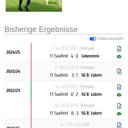
Bisherige Ergebnisse
Datum anzeigen
Sa, 01.02.2025
, Testspiel
2024/25
4 : 0
FC Saalfeld
Lobenstein
(
)
Fr, 02.02.2024
, Testspiel
2023/24
3 : 1
FC Saalfeld
SG B. Lobstn
Sa, 16.07.2022
, Testspiel
2022/23
0 : 2
FC Saalfeld
SG B. Lobstn
(
)
Sa, 28.01.2023
, Testspiel
8 : 3
FC Saalfeld
SG B. Lobstn
(
)
Sa, 11.09.2021
, 4.ST