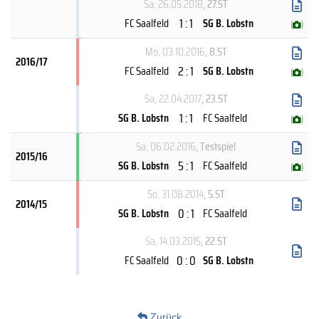
Sa, 26.05.2018
, 27.ST
1 : 1
FC Saalfeld
SG B. Lobstn
(
)
Mo, 03.10.2016
, 8.ST
2016/17
2 : 1
FC Saalfeld
SG B. Lobstn
(
)
Sa, 22.04.2017
, 23.ST
1 : 1
SG B. Lobstn
FC Saalfeld
(
)
Sa, 06.02.2016
, Testspiel
2015/16
5 : 1
SG B. Lobstn
FC Saalfeld
(
)
So, 31.08.2014
, 5.ST
2014/15
0 : 1
SG B. Lobstn
FC Saalfeld
Sa, 14.03.2015
, 22.ST
0 : 0
FC Saalfeld
SG B. Lobstn
Zurück