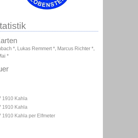
atistik
arten
nbach *
,
Lukas Remmert *
,
Marcus Richter *
,
ai *
uer
 1910 Kahla
 1910 Kahla
 1910 Kahla per Elfmeter