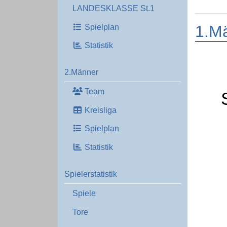
LANDESKLASSE St.1
1.M
Spielplan
Statistik
2.Männer
Team
Kreisliga
Spielplan
Statistik
Spielerstatistik
Spiele
Tore