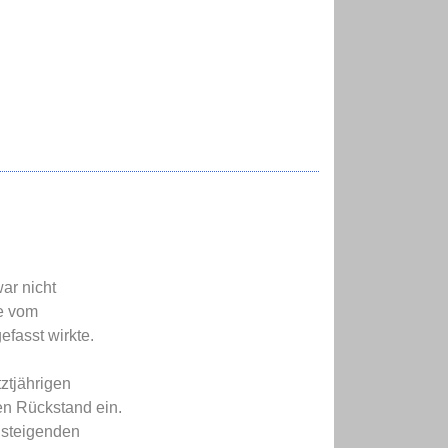
ar nicht
te vom
efasst wirkte.
tztjährigen
en Rückstand ein.
 steigenden