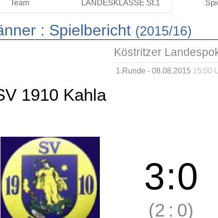
Team
LANDESKLASSE St.1
Spi
änner :
Spielbericht
(2015/16)
Köstritzer Landespo
1.Runde - 08.08.2015
15:00 
SV 1910 Kahla
3
:
0
(2
:
0)