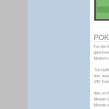
POK
Für die 
gleichze
Medizin 
"Ich hof
das, was
VfR Trai
Wie im P
Meister 
Musste s