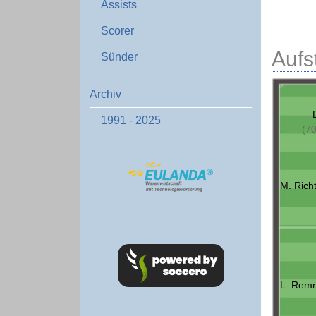
Assists
Scorer
Aufs
Sünder
Archiv
1991 - 2025
(70
M. Richt
L. Remm