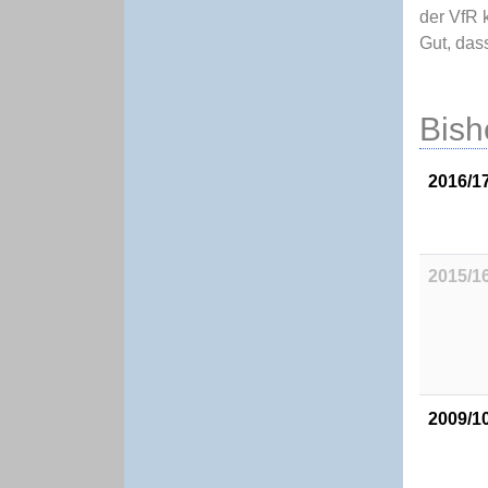
der VfR 
Gut, das
Bish
2016/1
2015/1
2009/1