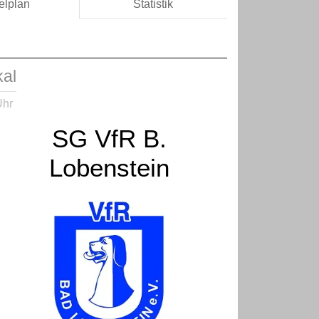
elplan
Statistik
kal
Uhr
SG VfR B.
Lobenstein