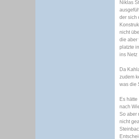
Niklas S
ausgefüh
der sich 
Konstruk
nicht üb
die aber
platzte 
ins Netz 
Da Kahla
zudem ke
was die 
Es hätte
nach Wied
So aber 
nicht ge
Steinbac
Entschei