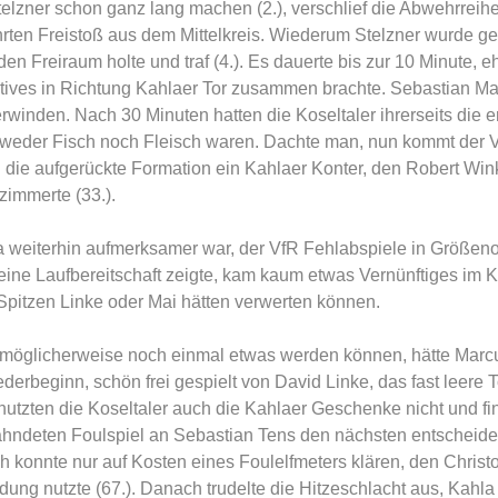
telzner schon ganz lang machen (2.), verschlief die Abwehrreih
rten Freistoß aus dem Mittelkreis. Wiederum Stelzner wurde g
den Freiraum holte und traf (4.). Es dauerte bis zur 10 Minute, 
tives in Richtung Kahlaer Tor zusammen brachte. Sebastian Mai
erwinden. Nach 30 Minuten hatten die Koseltaler ihrerseits die e
 weder Fisch noch Fleisch waren. Dachte man, nun kommt der V
in die aufgerückte Formation ein Kahlaer Konter, den Robert Wi
zimmerte (33.).
 weiterhin aufmerksamer war, der VfR Fehlabspiele in Größen
ine Laufbereitschaft zeigte, kam kaum etwas Vernünftiges im K
Spitzen Linke oder Mai hätten verwerten können.
 möglicherweise noch einmal etwas werden können, hätte Marcu
erbeginn, schön frei gespielt von David Linke, das fast leere To
nutzten die Koseltaler auch die Kahlaer Geschenke nicht und f
ahndeten Foulspiel an Sebastian Tens den nächsten entscheide
h konnte nur auf Kosten eines Foulelfmeters klären, den Christ
dung nutzte (67.). Danach trudelte die Hitzeschlacht aus, Kahla 