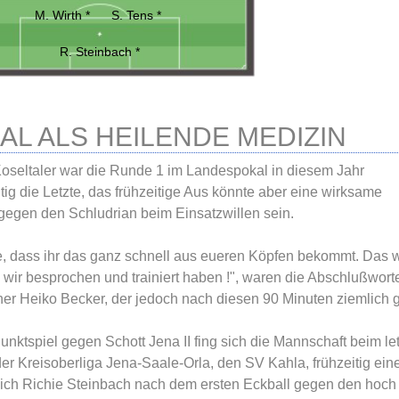
M. Wirth *
S. Tens *
R. Steinbach *
AL ALS HEILENDE MEDIZIN
Koseltaler war die Runde 1 im Landespokal in diesem Jahr
itig die Letzte, das frühzeitige Aus könnte aber eine wirksame
gegen den Schludrian beim Einsatzwillen sein.
fe, dass ihr das ganz schnell aus eueren Köpfen bekommt. Das w
 wir besprochen und trainiert haben !", waren die Abschlußwor
ner Heiko Becker, der jedoch nach diesen 90 Minuten ziemlich g
unktspiel gegen Schott Jena II fing sich die Mannschaft beim le
der Kreisoberliga Jena-Saale-Orla, den SV Kahla, frühzeitig ein
ich Richie Steinbach nach dem ersten Eckball gegen den hoch