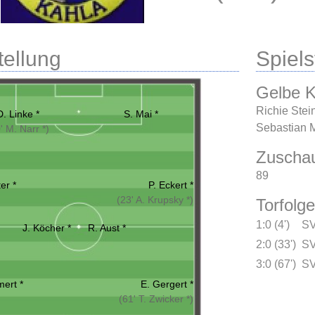
tellung
Spielst
Gelbe K
Richie Stei
D. Linke *
S. Mai *
Sebastian M
' M. Narr *)
Zuscha
89
er *
P. Eckert *
(23' A. Krupsky *)
Torfolge
1:0 (4')
SV
J. Köcher *
R. Aust *
2:0 (33')
SV
3:0 (67')
SV
ert *
E. Gergert *
(61' T. Zwicker *)