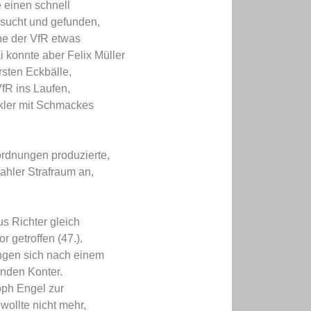
e einen schnell
esucht und gefunden,
ehe der VfR etwas
 konnte aber Felix Müller
rsten Eckbälle,
fR ins Laufen,
nkler mit Schmackes
ordnungen produzierte,
ahler Strafraum an,
s Richter gleich
r getroffen (47.).
ingen sich nach einem
nden Konter.
oph Engel zur
wollte nicht mehr,