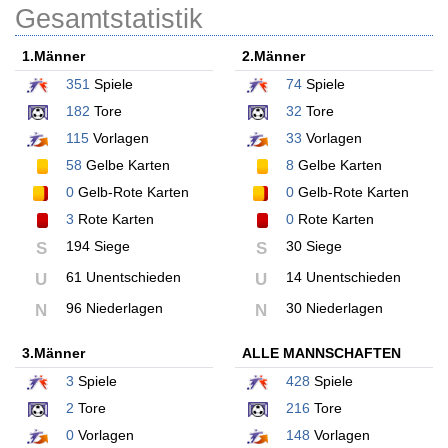
Gesamtstatistik
1.Männer
2.Männer
351
Spiele
74
Spiele
182
Tore
32
Tore
115
Vorlagen
33
Vorlagen
58
Gelbe Karten
8
Gelbe Karten
0
Gelb-Rote Karten
0
Gelb-Rote Karten
3
Rote Karten
0
Rote Karten
194 Siege
30 Siege
S
S
61 Unentschieden
14 Unentschieden
U
U
96 Niederlagen
30 Niederlagen
N
N
3.Männer
ALLE MANNSCHAFTEN
3
Spiele
428
Spiele
2
Tore
216
Tore
0
Vorlagen
148
Vorlagen