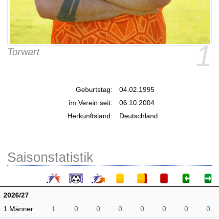
1
Torwart
Geburtstag:
04.02.1995
im Verein seit:
06.10.2004
Herkunftsland:
Deutschland
Saisonstatistik
2026/27
1.Männer
1
0
0
0
0
0
0
0