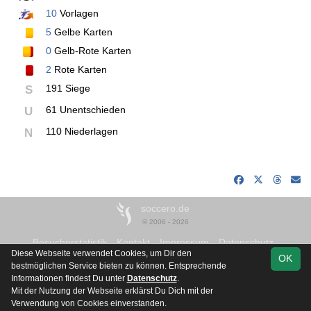
10
Vorlagen
5
Gelbe Karten
0
Gelb-Rote Karten
2
Rote Karten
191 Siege
S
61 Unentschieden
U
110 Niederlagen
N
soccero.de
© 2006 - 2026
Besucherstatistik
Kontakt
Impressum
Datenschutz
Diese Webseite verwendet Cookies, um Dir den
OK
bestmöglichen Service bieten zu können. Entsprechende
Informationen findest Du unter
Datenschutz
.
Mit der Nutzung der Webseite erklärst Du Dich mit der
Team
2. Kreisklasse
Spielplan
Statistik
Verwendung von Cookies einverstanden.
Süd JSO