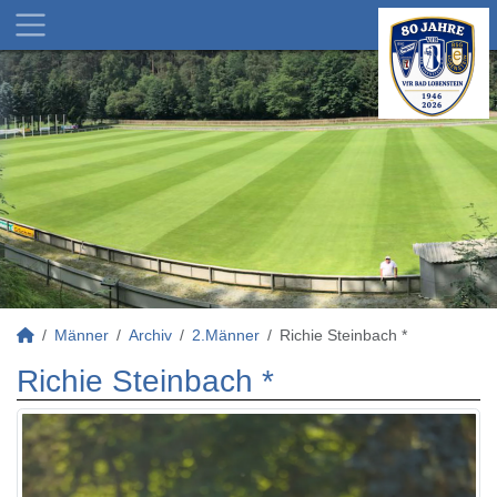
Männer
Archiv
2.Männer
Richie Steinbach *
Richie Steinbach *