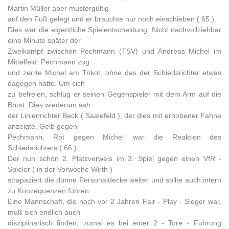
Martin Müller aber mustergültig
auf den Fuß gelegt und er brauchte nur noch einschieben ( 65.).
Dies war die eigentliche Spielentscheidung. Nicht nachvollziehbar
eine Minute später der
Zweikampf zwischen Pechmann (TSV) und Andreas Michel im
Mittelfeld. Pechmann zog
und zerrte Michel am Trikot, ohne das der Schiedsrichter etwas
dagegen hatte. Um sich
zu befreien, schlug er seinen Gegenspieler mit dem Arm auf die
Brust. Dies wiederum sah
der Linienrichter Beck ( Saalefeld ), der dies mit erhobener Fahne
anzeigte. Gelb gegen
Pechmann, Rot gegen Michel war die Reaktion des
Schiedsrichters ( 66.).
Der nun schon 2. Platzverweis im 3. Spiel gegen einen VfR -
Spieler ( in der Vorwoche Wirth )
strapaziert die dünne Personaldecke weiter und sollte auch intern
zu Konzequenzen führen.
Eine Mannschaft, die noch vor 2 Jahren Fair - Play - Sieger war,
muß sich endlich auch
disziplinarisch finden, zumal es bei einer 2 - Tore - Führung