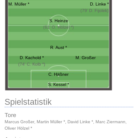
M. Müller *
D. Linke *
(79' D. Fijolek)
S. Heinze
(61' O. Hölzel *)
R. Aust *
D. Kachold *
M. Großer
(74' C. Kolb *)
C. Häßner
S. Kessel *
Spielstatistik
Tore
Marcus Großer
,
Martin Müller *
,
David Linke *
,
Marc Ziermann
,
Oliver Hölzel *