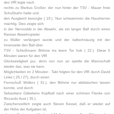
des VfR legte nach
rechts zu Markus Großer, der nun hinter der TSV - Mauer freie
Schußbahn hatte und
den Ausgleich besorgte ( 19.). Nun schwammen die Hausherren
mächtig. Dies zeigte sich
in der Nervosität in der Abwehr, als ein langer Ball durch einen
Raniser Abwehrspieler
zu Müller verlängert wurde und der kaltschnäuzig mit der
Innenseite den Ball über
TSV - Schlußmann Böhme ins leere Tor hob ( 22.). Diese 5
Minuten waren für den VfR
Glückseeligkeit pur, denn von nun an spielte die Mannschaft
wieder das, was sie kann.
Möglichkeiten im 2 Minuten - Takt folgten für den VfR durch David
Linke ( 25./ 27), durch einen
Fernschuß Müllers ( 31.), den Böhme nur abklatschen lassen
konnte, und durch
Sebastians Gäbeleins Kopfball nach einer schönen Flanke von
Riccardo Aust ( 35.).
Zwischenzeitlich zeigte auch Steven Kessel, daß er wieder auf
der Höhe der Aufgaben ist,