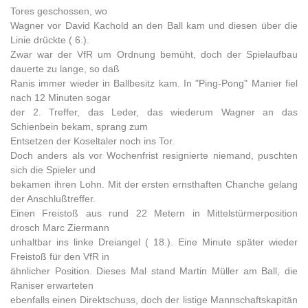
Tores geschossen, wo
Wagner vor David Kachold an den Ball kam und diesen über die
Linie drückte ( 6.).
Zwar war der VfR um Ordnung bemüht, doch der Spielaufbau
dauerte zu lange, so daß
Ranis immer wieder in Ballbesitz kam. In "Ping-Pong" Manier fiel
nach 12 Minuten sogar
der 2. Treffer, das Leder, das wiederum Wagner an das
Schienbein bekam, sprang zum
Entsetzen der Koseltaler noch ins Tor.
Doch anders als vor Wochenfrist resignierte niemand, puschten
sich die Spieler und
bekamen ihren Lohn. Mit der ersten ernsthaften Chanche gelang
der Anschlußtreffer.
Einen Freistoß aus rund 22 Metern in Mittelstürmerposition
drosch Marc Ziermann
unhaltbar ins linke Dreiangel ( 18.). Eine Minute später wieder
Freistoß für den VfR in
ähnlicher Position. Dieses Mal stand Martin Müller am Ball, die
Raniser erwarteten
ebenfalls einen Direktschuss, doch der listige Mannschaftskapitän