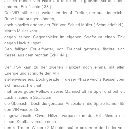
als ein Konter von Hack auf Molle er in großem Stil aus dem
unterem Eck fischte ( 33.).
Der VfR mühte sich weiter um den 4. Treffer, der auch innerliche
Ruhe hätte bringen können,
doch plötzlich ertönte der Pfiff von Schieri Müller ( Schmiedefeld ).
Martin Müller kam
gegen seinen Gegenspieler im eigenen Strafraum einen Tick
gegen Hack zu spät.
Den fälligen Foulelfmeter, von Treichel getreten, fischte sich
Kessel aus dem rechten Eck ( 44.).
Der TSV kam zu der zweiten Halbzeit noch einmal mit aller
Energie und schnürte den VfR
stellenweise ein. Doch gerade in dieser Phase wuchs Kessel über
sich hinaus, hielt mit
mehreren guten Reflexen seine Mannschaft im Spiel und behielt
auch in seinem Strafraum
die Übersicht. Doch die genauen Anspiele in die Spitze kamen für
den VfR wieder. Der
eingewechselte Oliver Hölzel verpasste in der 63. Minute mit
einem Kopfballversuch noch
den 4. Treffer. Weitere 2 Minuten später bekam er der Leder von