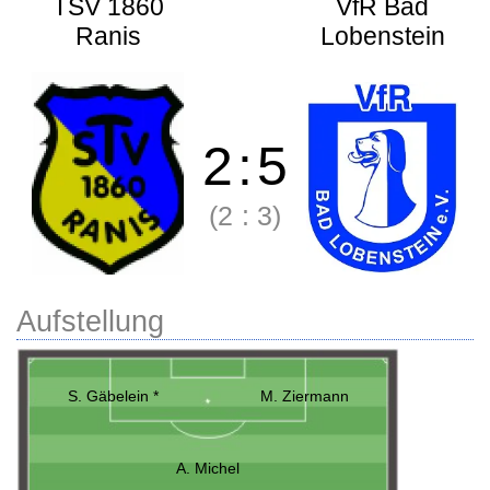
TSV 1860
VfR Bad
Ranis
Lobenstein
2
:
5
(2
:
3)
Aufstellung
S. Gäbelein *
M. Ziermann
A. Michel