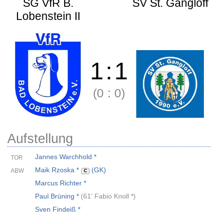
SG VfR B.
SV St. Gangloff
Lobenstein II
1
:
1
(0
:
0)
Aufstellung
Jannes Warchhold *
TOR
Maik Rzoska *
(GK)
ABW
C
Marcus Richter *
Paul Brüning *
(
61' Fabio Knoll *
)
Sven Findeiß *