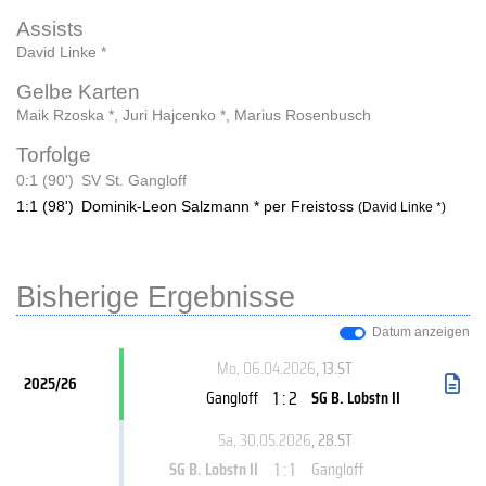
Assists
David Linke *
Gelbe Karten
Maik Rzoska *
,
Juri Hajcenko *
,
Marius Rosenbusch
Torfolge
0:1 (90')
SV St. Gangloff
1:1 (98')
Dominik-Leon Salzmann * per Freistoss
(David Linke *)
Bisherige Ergebnisse
Datum anzeigen
Mo, 06.04.2026
, 13.ST
2025/26
1 : 2
Gangloff
SG B. Lobstn II
Sa, 30.05.2026
, 28.ST
1 : 1
SG B. Lobstn II
Gangloff