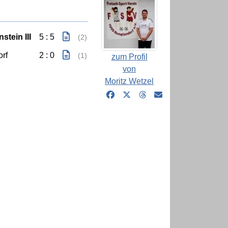
stein III
5 : 5
(2)
rf
2 : 0
(1)
zum Profil
von
Moritz Wetzel