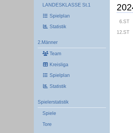
202
LANDESKLASSE St.1
Spielplan
6.ST
Statistik
12.ST
2.Männer
Team
Kreisliga
Spielplan
Statistik
Spielerstatistik
Spiele
Tore