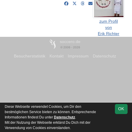
zum Profil
von
Erik Richter
soccero.de
© 2006 - 2026
Besucherstatistik
Kontakt
Impressum
Datenschutz
Diese Webseite verwendet Cookies, um Dir den
OK
bestmöglichen Service bieten zu können. Entsprechende
Informationen findest Du unter
Datenschutz
.
Mit der Nutzung der Webseite erklärst Du Dich mit der
Verwendung von Cookies einverstanden.