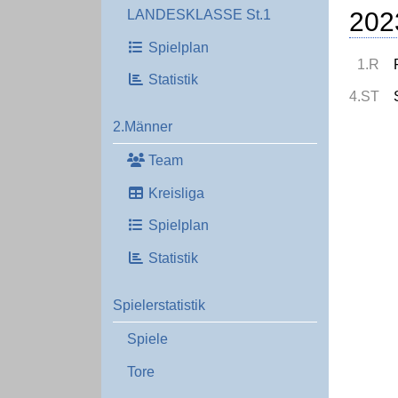
202
LANDESKLASSE St.1
Spielplan
1.R
Statistik
4.ST
2.Männer
Team
Kreisliga
Spielplan
Statistik
Spielerstatistik
Spiele
Tore