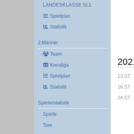
LANDESKLASSE St.1
Spielplan
Statistik
2.Männer
Team
202
Kreisliga
Spielplan
13.ST
16.ST
Statistik
24.ST
Spielerstatistik
Spiele
Tore