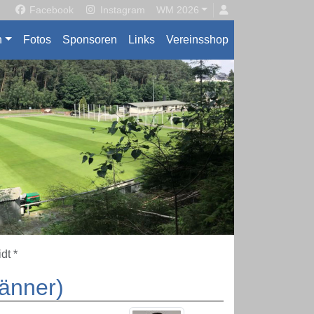
Facebook
Instagram
WM 2026
n
Fotos
Sponsoren
Links
Vereinsshop
dt *
änner)