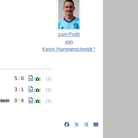
zum Profil
von
Kevin Hammerschmidt *
5 : 0
(1)
(
)
3 : 1
(1)
(
)
tein
0 : 4
(1)
(
)