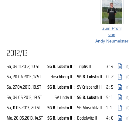
zum Profil
von
Andy Neumeister
2012/13
So, 04.11.2012
, 10.ST
SG B. Lobstn II
:
Triptis II
3 : 4
(1)
Sa, 20.04.2013
, 17.ST
Hirschberg II
:
SG B. Lobstn II
0 : 2
(1)
Sa, 27.04.2013
, 18.ST
SG B. Lobstn II
:
SV Crispendf II
2 : 5
(1)
Sa, 04.05.2013
, 19.ST
SV Linda II
:
SG B. Lobstn II
5 : 1
(1)
Sa, 11.05.2013
, 20.ST
SG B. Lobstn II
:
SG Möschlitz II
1 : 1
(1)
Mo, 20.05.2013
, 14.ST
SG B. Lobstn II
:
Bodelwitz II
4 : 0
(1)