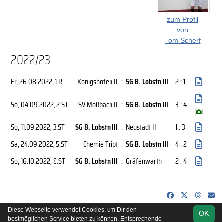
zum Profil
von
Tom Scherf
2022/23
Fr, 26.08.2022
, 1.R
Königshofen II
:
SG B. Lobstn III
2 : 1
So, 04.09.2022
, 2.ST
SV Moßbach II
:
SG B. Lobstn III
3 : 4
(
)
So, 11.09.2022
, 3.ST
SG B. Lobstn III
:
Neustadt II
1 : 3
Sa, 24.09.2022
, 5.ST
Chemie Tript
:
SG B. Lobstn III
4 : 2
So, 16.10.2022
, 8.ST
SG B. Lobstn III
:
Gräfenwarth
2 : 4
Diese Webseite verwendet Cookies, um Dir den
OK
soccero.de
bestmöglichen Service bieten zu können. Entsprechende