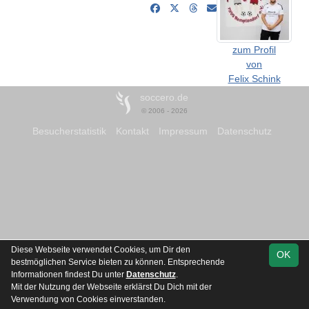
zum Profil
von
Felix Schink
soccero.de
© 2006 - 2026
Besucherstatistik
Kontakt
Impressum
Datenschutz
Diese Webseite verwendet Cookies, um Dir den
OK
bestmöglichen Service bieten zu können. Entsprechende
Informationen findest Du unter
Datenschutz
.
Mit der Nutzung der Webseite erklärst Du Dich mit der
Verwendung von Cookies einverstanden.