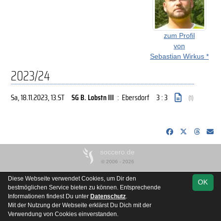
zum Profil
von
Sebastian Wirkus *
2023/24
Sa, 18.11.2023
, 13.ST
SG B. Lobstn III
:
Ebersdorf
3 : 3
(1)
soccero.de
© 2006 - 2026
Besucherstatistik
Kontakt
Impressum
Datenschutz
Diese Webseite verwendet Cookies, um Dir den
OK
bestmöglichen Service bieten zu können. Entsprechende
Informationen findest Du unter
Datenschutz
.
Mit der Nutzung der Webseite erklärst Du Dich mit der
Verwendung von Cookies einverstanden.