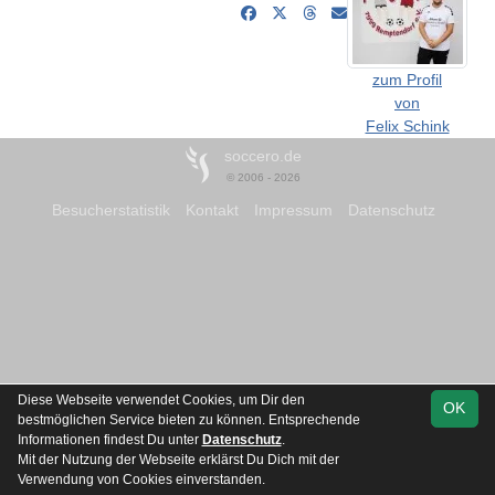
zum Profil
von
Felix Schink
soccero.de
© 2006 - 2026
Besucherstatistik
Kontakt
Impressum
Datenschutz
Diese Webseite verwendet Cookies, um Dir den
OK
bestmöglichen Service bieten zu können. Entsprechende
Informationen findest Du unter
Datenschutz
.
Mit der Nutzung der Webseite erklärst Du Dich mit der
Verwendung von Cookies einverstanden.