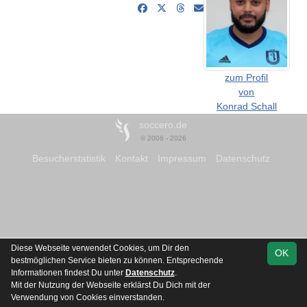
zum Profil
von
Konrad Schall
soccero.de
© 2006 - 2026
Besucherstatistik
Kontakt
Impressum
Datenschutz
Diese Webseite verwendet Cookies, um Dir den
OK
bestmöglichen Service bieten zu können. Entsprechende
Informationen findest Du unter
Datenschutz
.
Mit der Nutzung der Webseite erklärst Du Dich mit der
Verwendung von Cookies einverstanden.