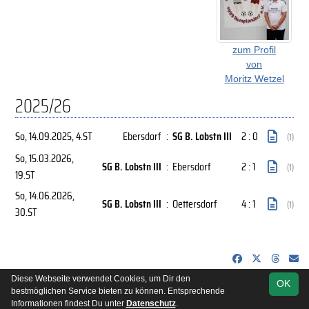
zum Profil
von
Moritz Wetzel
2025/26
So, 14.09.2025
, 4.ST
Ebersdorf
:
SG B. Lobstn III
2 : 0
(1)
So, 15.03.2026
,
SG B. Lobstn III
:
Ebersdorf
2 : 1
(1)
19.ST
So, 14.06.2026
,
SG B. Lobstn III
:
Oettersdorf
4 : 1
(1)
30.ST
Diese Webseite verwendet Cookies, um Dir den
OK
soccero.de
bestmöglichen Service bieten zu können. Entsprechende
© 2006 - 2026
Informationen findest Du unter
Datenschutz
.