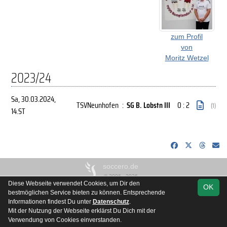
zum Profil
von
Moritz Wetzel
2023/24
Sa, 30.03.2024
,
TSVNeunhofen
:
SG B. Lobstn III
0 : 2
(1)
14.ST
soccero.de
© 2006 - 2026
Diese Webseite verwendet Cookies, um Dir den
OK
Besucherstatistik
Kontakt
Impressum
Datenschutz
bestmöglichen Service bieten zu können. Entsprechende
Informationen findest Du unter
Datenschutz
.
Mit der Nutzung der Webseite erklärst Du Dich mit der
Verwendung von Cookies einverstanden.