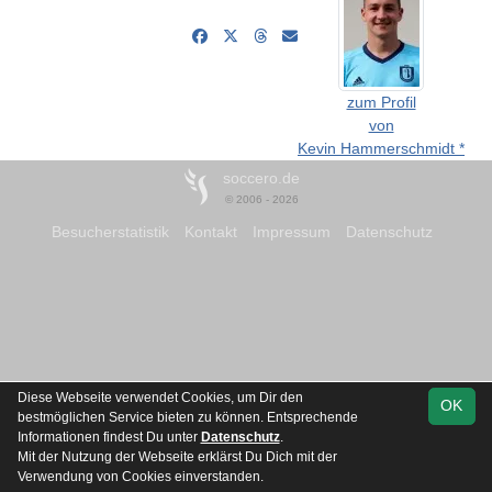
zum Profil
von
Kevin Hammerschmidt *
soccero.de
© 2006 - 2026
Besucherstatistik
Kontakt
Impressum
Datenschutz
Diese Webseite verwendet Cookies, um Dir den
OK
bestmöglichen Service bieten zu können. Entsprechende
Informationen findest Du unter
Datenschutz
.
Mit der Nutzung der Webseite erklärst Du Dich mit der
Verwendung von Cookies einverstanden.