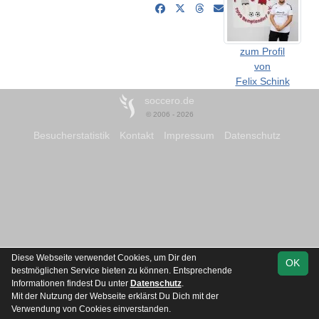
zum Profil
von
Felix Schink
soccero.de
© 2006 - 2026
Besucherstatistik
Kontakt
Impressum
Datenschutz
Diese Webseite verwendet Cookies, um Dir den
OK
bestmöglichen Service bieten zu können. Entsprechende
Informationen findest Du unter
Datenschutz
.
Mit der Nutzung der Webseite erklärst Du Dich mit der
Verwendung von Cookies einverstanden.