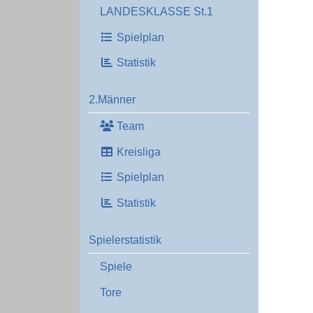
LANDESKLASSE St.1
Spielplan
Statistik
2.Männer
Team
Kreisliga
Spielplan
Statistik
Spielerstatistik
Spiele
Tore