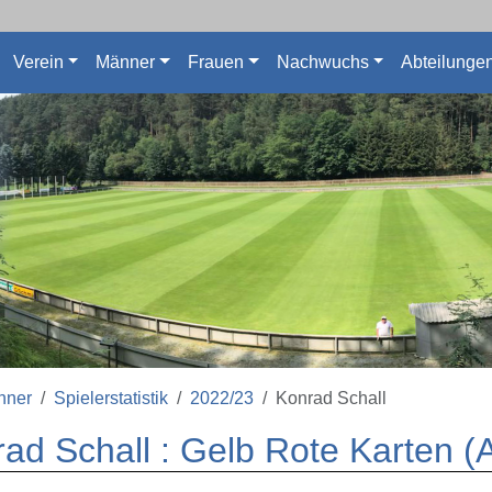
Verein
Männer
Frauen
Nachwuchs
Abteilunge
nner
Spielerstatistik
2022/23
Konrad Schall
ad Schall : Gelb Rote Karten (A