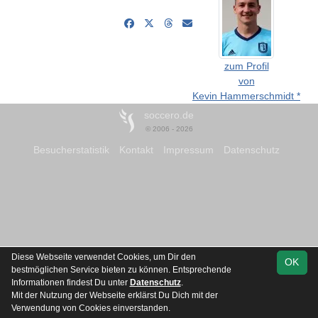
zum Profil
von
Kevin Hammerschmidt *
soccero.de
© 2006 - 2026
Besucherstatistik
Kontakt
Impressum
Datenschutz
Diese Webseite verwendet Cookies, um Dir den
OK
bestmöglichen Service bieten zu können. Entsprechende
Informationen findest Du unter
Datenschutz
.
Mit der Nutzung der Webseite erklärst Du Dich mit der
Verwendung von Cookies einverstanden.