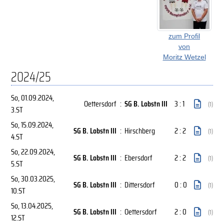
zum Profil
von
Moritz Wetzel
2024/25
So, 01.09.2024
,
Oettersdorf
:
SG B. Lobstn III
3 : 1
(1)
3.ST
So, 15.09.2024
,
SG B. Lobstn III
:
Hirschberg
2 : 2
(1)
4.ST
So, 22.09.2024
,
SG B. Lobstn III
:
Ebersdorf
2 : 2
(1)
5.ST
So, 30.03.2025
,
SG B. Lobstn III
:
Dittersdorf
0 : 0
(1)
10.ST
So, 13.04.2025
,
SG B. Lobstn III
:
Oettersdorf
2 : 0
(1)
12.ST