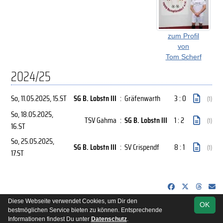
zum Profil
von
Tom Scherf
2024/25
So, 11.05.2025
, 15.ST
SG B. Lobstn III
:
Gräfenwarth
3 : 0
(1)
So, 18.05.2025
,
TSV Gahma
:
SG B. Lobstn III
1 : 2
(1)
16.ST
So, 25.05.2025
,
SG B. Lobstn III
:
SV Crispendf
8 : 1
(1)
17.ST
Diese Webseite verwendet Cookies, um Dir den
OK
soccero.de
bestmöglichen Service bieten zu können. Entsprechende
© 2006 - 2026
Informationen findest Du unter
Datenschutz
.