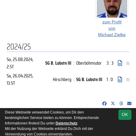
zum Profil
von
Michael Zielke
2024/25
So, 25.08.2024
,
SG B. Lobstn III
:
Oberböhmsdor
3 : 3
(1)
2.ST
Sa, 26.04.2025
,
Hirschberg
:
SG B. Lobstn III
1 : 0
(1)
13.ST
Diese Webseite verwendet Cookies, um Dir den
OK
soccero.de
bestmöglichen Service bieten zu können. Entsprechende
© 2006 - 2026
Informationen findest Du unter
Datenschutz
.
Mit der Nutzung der Webseite erklärst Du Dich mit der
Besucherstatistik
Kontakt
Impressum
Datenschutz
Verwendung von Cookies einverstanden.