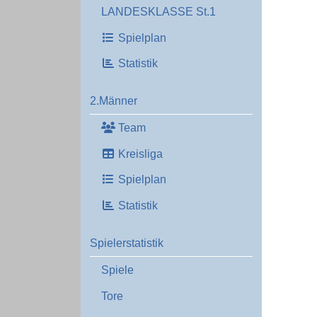
LANDESKLASSE St.1
Spielplan
Statistik
2.Männer
Team
Kreisliga
Spielplan
Statistik
Spielerstatistik
Spiele
Tore