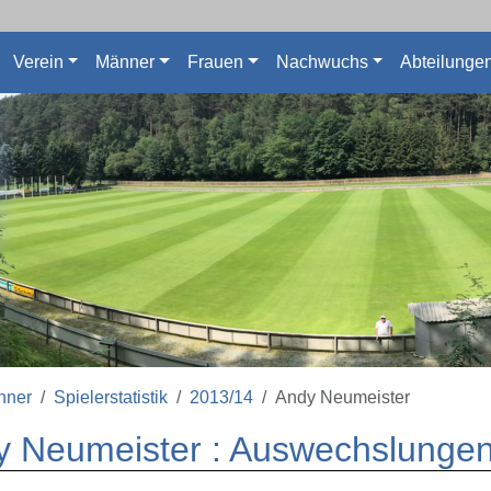
Verein
Männer
Frauen
Nachwuchs
Abteilunge
nner
Spielerstatistik
2013/14
Andy Neumeister
y Neumeister : Auswechslungen