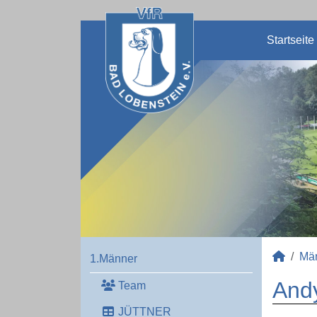
Startseite
Mä
1.Männer
And
Team
JÜTTNER