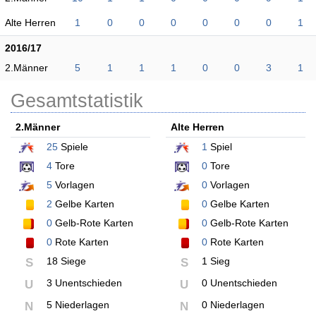
Alte Herren
1
0
0
0
0
0
0
1
2016/17
2.Männer
5
1
1
1
0
0
3
1
Gesamtstatistik
2.Männer
Alte Herren
25
Spiele
1
Spiel
4
Tore
0
Tore
5
Vorlagen
0
Vorlagen
2
Gelbe Karten
0
Gelbe Karten
0
Gelb-Rote Karten
0
Gelb-Rote Karten
0
Rote Karten
0
Rote Karten
18 Siege
1 Sieg
S
S
3 Unentschieden
0 Unentschieden
U
U
5 Niederlagen
0 Niederlagen
N
N