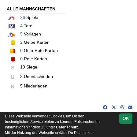
ALLE MANNSCHAFTEN
26
Spiele
4
Tore
5
Vorlagen
2
Gelbe Karten
0
Gelb-Rote Karten
0
Rote Karten
19 Siege
S
3 Unentschieden
U
5 Niederlagen
N
Diese Webseite verwendet Cookies, um Dir den
OK
soccero.de
bestmöglichen Service bieten zu können. Entsprechende
© 2006 - 2026
Informationen findest Du unter
Datenschutz
.
Mit der Nutzung der Webseite erklärst Du Dich mit der
Besucherstatistik
Kontakt
Impressum
Datenschutz