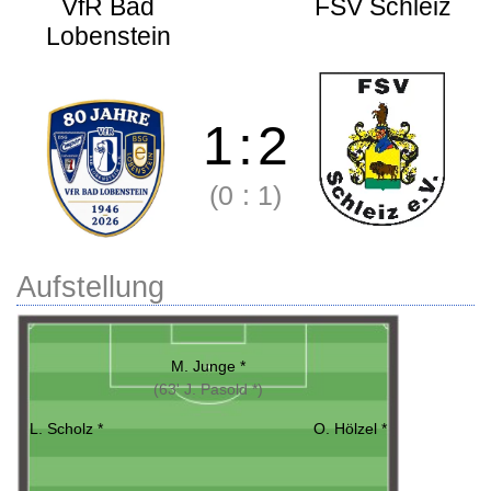
VfR Bad
FSV Schleiz
Lobenstein
1
:
2
(0
:
1)
Aufstellung
M. Junge *
(63' J. Pasold *)
L. Scholz *
O. Hölzel *