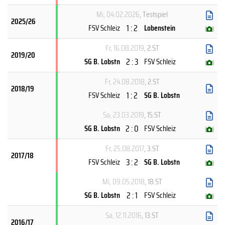
Mi, 04.02.2026
, Testspiel
2025/26
1 : 2
FSV Schleiz
Lobenstein
(
)
Fr, 16.08.2019
, 2.ST
2019/20
2 : 3
SG B. Lobstn
FSV Schleiz
(
)
Fr, 24.08.2018
, 2.ST
2018/19
1 : 2
FSV Schleiz
SG B. Lobstn
Sa, 23.03.2019
, 15.ST
2 : 0
SG B. Lobstn
FSV Schleiz
(
)
Fr, 25.08.2017
, 3.ST
2017/18
3 : 2
FSV Schleiz
SG B. Lobstn
(
)
Mi, 09.05.2018
, 18.ST
2 : 1
SG B. Lobstn
FSV Schleiz
(
)
Sa, 12.11.2016
, 13.ST
2016/17