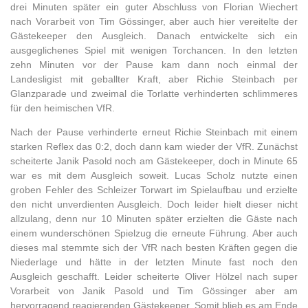
drei Minuten später ein guter Abschluss von Florian Wiechert
nach Vorarbeit von Tim Gössinger, aber auch hier vereitelte der
Gästekeeper den Ausgleich. Danach entwickelte sich ein
ausgeglichenes Spiel mit wenigen Torchancen. In den letzten
zehn Minuten vor der Pause kam dann noch einmal der
Landesligist mit geballter Kraft, aber Richie Steinbach per
Glanzparade und zweimal die Torlatte verhinderten schlimmeres
für den heimischen VfR.
Nach der Pause verhinderte erneut Richie Steinbach mit einem
starken Reflex das 0:2, doch dann kam wieder der VfR. Zunächst
scheiterte Janik Pasold noch am Gästekeeper, doch in Minute 65
war es mit dem Ausgleich soweit. Lucas Scholz nutzte einen
groben Fehler des Schleizer Torwart im Spielaufbau und erzielte
den nicht unverdienten Ausgleich. Doch leider hielt dieser nicht
allzulang, denn nur 10 Minuten später erzielten die Gäste nach
einem wunderschönen Spielzug die erneute Führung. Aber auch
dieses mal stemmte sich der VfR nach besten Kräften gegen die
Niederlage und hätte in der letzten Minute fast noch den
Ausgleich geschafft. Leider scheiterte Oliver Hölzel nach super
Vorarbeit von Janik Pasold und Tim Gössinger aber am
hervorragend reagierenden Gästekeeper. Somit blieb es am Ende