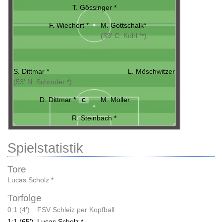
T. Gössinger *
F. Wiechert *
M. Gottschalk*
(39' C. Kohl **)
S. Dittmar *
L. Möschwitzer
(53' N. Schröder *)
D. Dittmar *
M. Möller
C
R. Steinbach *
Spielstatistik
Tore
Lucas Scholz *
Torfolge
0:1 (4')
FSV Schleiz per Kopfball
1:1 (65')
Lucas Scholz *