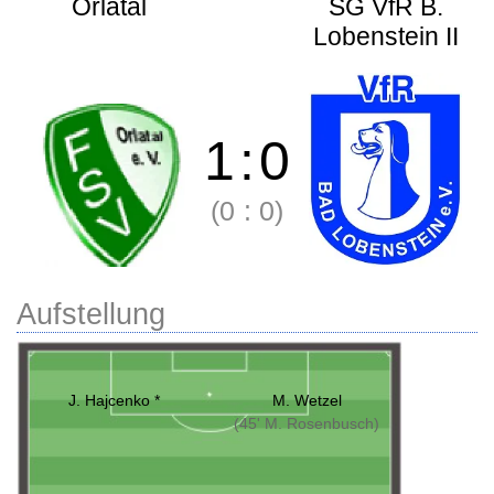
Orlatal
SG VfR B.
Lobenstein II
1
:
0
(0
:
0)
Aufstellung
J. Hajcenko *
M. Wetzel
(45' M. Rosenbusch)