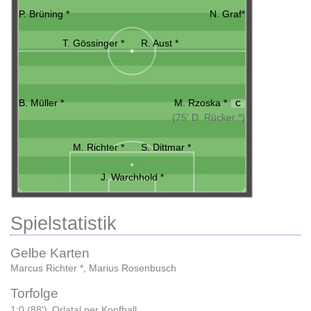
P. Brüning *
N. Graf*
T. Gössinger *
R. Aust *
B. Müller *
M. Rzoska *
C
(75' D. Rücker *)
M. Richter *
S. Dittmar *
J. Warchhold *
Spielstatistik
Gelbe Karten
Marcus Richter *
,
Marius Rosenbusch
Torfolge
1:0 (88')
Orlatal per Kopfball