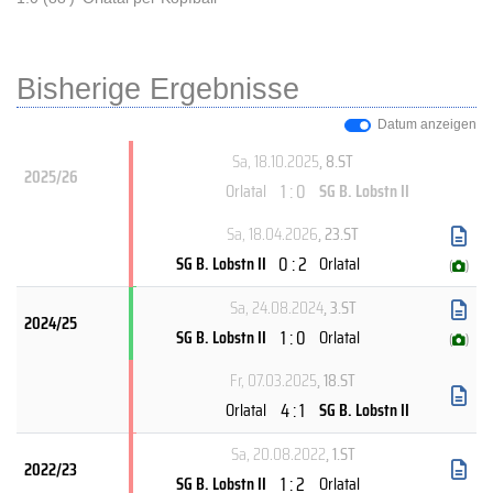
Bisherige Ergebnisse
Datum anzeigen
Sa, 18.10.2025
, 8.ST
2025/26
1 : 0
Orlatal
SG B. Lobstn II
Sa, 18.04.2026
, 23.ST
0 : 2
SG B. Lobstn II
Orlatal
(
)
Sa, 24.08.2024
, 3.ST
2024/25
1 : 0
SG B. Lobstn II
Orlatal
(
)
Fr, 07.03.2025
, 18.ST
4 : 1
Orlatal
SG B. Lobstn II
Sa, 20.08.2022
, 1.ST
2022/23
1 : 2
SG B. Lobstn II
Orlatal