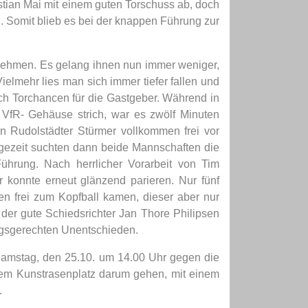
ian Mai mit einem guten Torschuss ab, doch
. Somit blieb es bei der knappen Führung zur
tnehmen. Es gelang ihnen nun immer weniger,
elmehr lies man sich immer tiefer fallen und
uch Torchancen für die Gastgeber. Während in
 VfR- Gehäuse strich, war es zwölf Minuten
n Rudolstädter Stürmer vollkommen frei vor
lgezeit suchten dann beide Mannschaften die
hrung. Nach herrlicher Vorarbeit von Tim
 konnte erneut glänzend parieren. Nur fünf
en frei zum Kopfball kamen, dieser aber nur
 der gute Schiedsrichter Jan Thore Philipsen
ungsgerechten Unentschieden.
Samstag, den 25.10. um 14.00 Uhr gegen die
 dem Kunstrasenplatz darum gehen, mit einem
.