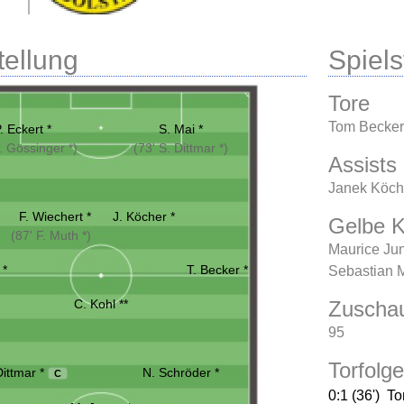
tellung
Spielst
Tore
Tom Becker
. Eckert *
S. Mai *
T. Gössinger *)
(73' S. Dittmar *)
Assists
Janek Köch
F. Wiechert *
J. Köcher *
Gelbe K
(87' F. Muth *)
Maurice Ju
 *
T. Becker *
Sebastian M
C. Kohl **
Zuscha
95
Torfolge
Dittmar *
N. Schröder *
C
0:1 (36')
To