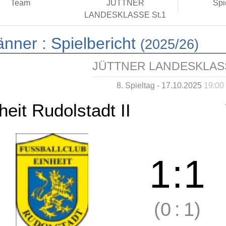
Team
JÜTTNER
Spi
LANDESKLASSE St.1
änner :
Spielbericht
(2025/26)
JÜTTNER LANDESKLASS
8. Spieltag - 17.10.2025
19:00
heit Rudolstadt II
1
:
1
(0
:
1)