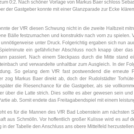
um 0:2. Nach schöner Vorlage von Markus Baer schloss Sebast
er der Gastgeber konnte mit einer Glanzparade zur Ecke klären
onnte der VfR diesen Schwung nicht in die zweite Halbzeit mi
e Bälle festzumachen und konstruktiv nach vorn zu spielen. Vi
o unnötigerweise unter Druck. Folgerichtig ergaben sich nun a
Spielminute ein gefährlicher Abschluss noch knapp über das
ann passiert. Nach einem Steckpass durch die Mitte stand ei
teinbach und verwandelte unhaltbar zum Ausgleich. In der Fo
idung. So gelang dem VfR fast postwendend die erneute Fü
r zog Markus Baer direkt ab, doch der Rudolstädter Torhüter
später die Riesenchance für die Gastgeber, als sie vollkomm
er über die Latte strich. Dies sollte es aber gewesen sein und
e Partie ab. Somit endete das Freitagabendspiel mit einem leist
eht es für die Mannen des VfR Bad Lobenstein am nächsten 
ft aus Schmölln. Vor hoffentlich großer Kulisse wird es auf
 in der Tabelle den Anschluss ans obere Mittelfeld herzustellen