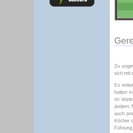
Gere
Zu ungew
sich mit
Es entwi
hatten i
im letzt
ändern. 
auch pro
Köcher d
Führung.