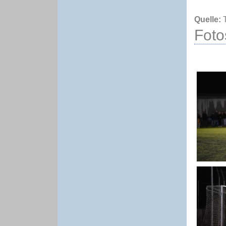
Quelle:
T
Foto