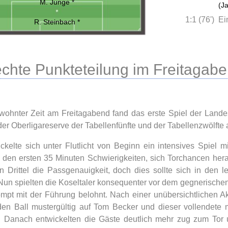
M. Junge *
(J
1:1 (76')
Ei
R. Steinbach *
chte Punkteteilung im Freitagabe
ohnter Zeit am Freitagabend fand das erste Spiel der Landes
 der Oberligareserve der Tabellenfünfte und der Tabellenzwölfte
ckelte sich unter Flutlicht von Beginn ein intensives Spie
n den ersten 35 Minuten Schwierigkeiten, sich Torchancen hera
en Drittel die Passgenauigkeit, doch dies sollte sich in den
Nun spielten die Koseltaler konsequenter vor dem gegnerische
mpt mit der Führung belohnt. Nach einer unübersichtlichen A
en Ball mustergültig auf Tom Becker und dieser vollendete 
 Danach entwickelten die Gäste deutlich mehr zug zum Tor 