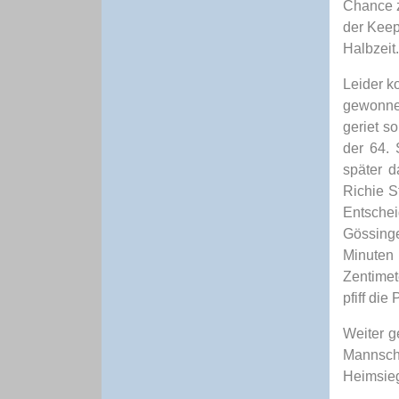
Chance z
der Keep
Halbzeit.
Leider k
gewonnen
geriet s
der 64. 
später d
Richie S
Entsche
Gössinge
Minuten 
Zentimet
pfiff di
Weiter g
Mannscha
Heimsieg