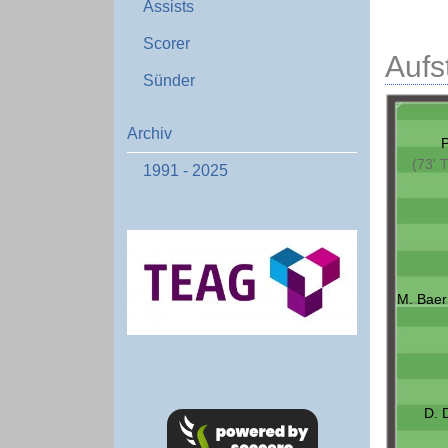
Assists
Scorer
Aufs
Sünder
Archiv
P
(73' 
1991 - 2025
M. Baer
D. 