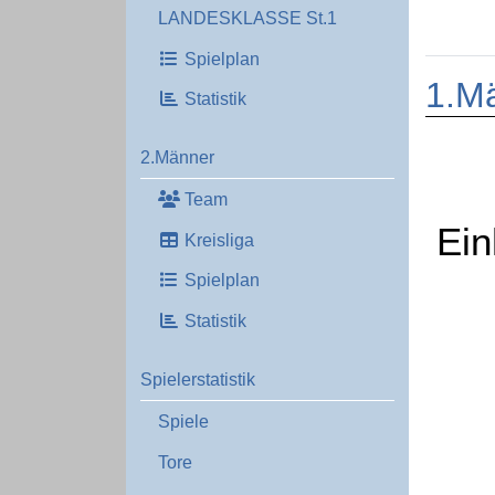
LANDESKLASSE St.1
Spielplan
1.M
Statistik
2.Männer
Team
Ein
Kreisliga
Spielplan
Statistik
Spielerstatistik
Spiele
Tore