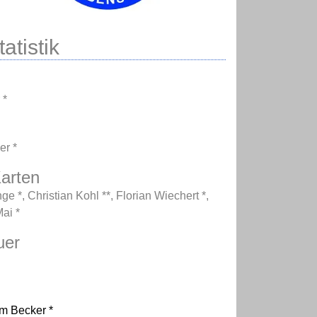
atistik
 *
er *
arten
nge *
,
Christian Kohl **
,
Florian Wiechert *
,
ai *
uer
m Becker *