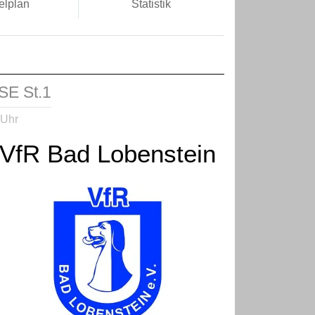
elplan
Statistik
E St.1
 Uhr
VfR Bad Lobenstein