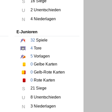
S
16 Siege
U
2 Unentschieden
N
4 Niederlagen
E-Junioren
32
Spiele
4
Tore
5
Vorlagen
0
Gelbe Karten
0
Gelb-Rote Karten
0
Rote Karten
S
21 Siege
U
8 Unentschieden
N
3 Niederlagen