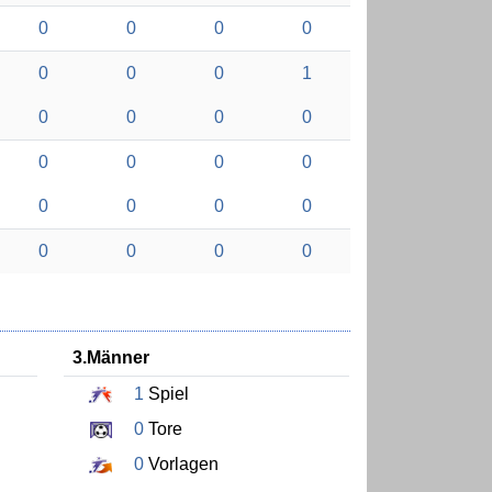
0
0
0
0
0
0
0
1
0
0
0
0
0
0
0
0
0
0
0
0
0
0
0
0
3.Männer
1
Spiel
0
Tore
0
Vorlagen