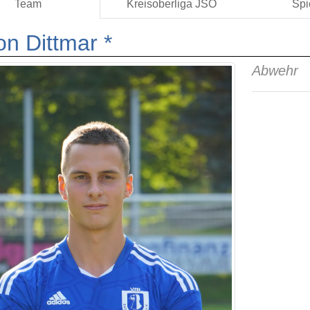
Team
Kreisoberliga JSO
Spi
n Dittmar *
Abwehr