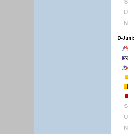
S
U
N
D-Juni
S
U
N