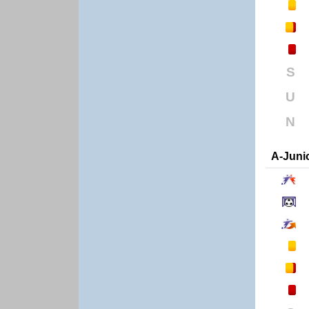
S
U
N
A-Juni