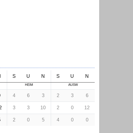
N
S
U
N
S
U
N
HEIM
AUSW
9
4
6
3
2
3
6
2
3
3
10
2
0
12
5
2
0
5
4
0
0