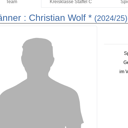
Team
Kreisklasse Staffel C
Spi
änner :
Christian Wolf *
(2024/25)
S
Ge
im V