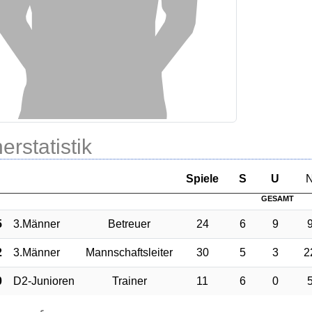
erstatistik
Sp
iele
S
U
GESAMT
5
3.Männer
Betreuer
24
6
9
2
3.Männer
Mannschaftsleiter
30
5
3
2
0
D2-Junioren
Trainer
11
6
0