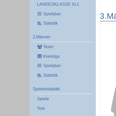
LANDESKLASSE St.1
3.M
Spielplan
Statistik
2.Männer
Team
Kreisliga
Spielplan
Statistik
Spielerstatistik
Spiele
Tore