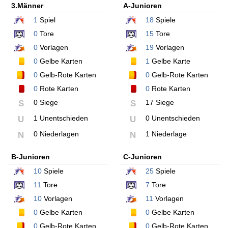
3.Männer
A-Junioren
1
Spiel
18
Spiele
0
Tore
15
Tore
0
Vorlagen
19
Vorlagen
0
Gelbe Karten
1
Gelbe Karte
0
Gelb-Rote Karten
0
Gelb-Rote Karten
0
Rote Karten
0
Rote Karten
0 Siege
17 Siege
S
S
1 Unentschieden
0 Unentschieden
U
U
0 Niederlagen
1 Niederlage
N
N
B-Junioren
C-Junioren
10
Spiele
25
Spiele
11
Tore
7
Tore
10
Vorlagen
11
Vorlagen
0
Gelbe Karten
0
Gelbe Karten
0
Gelb-Rote Karten
0
Gelb-Rote Karten