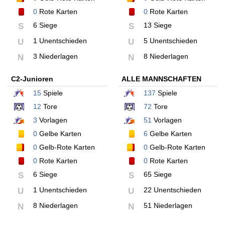
0
Rote Karten
0
Rote Karten
6 Siege
13 Siege
S
S
1 Unentschieden
5 Unentschieden
U
U
3 Niederlagen
8 Niederlagen
N
N
C2-Junioren
ALLE MANNSCHAFTEN
15
Spiele
137
Spiele
12
Tore
72
Tore
3
Vorlagen
51
Vorlagen
0
Gelbe Karten
6
Gelbe Karten
0
Gelb-Rote Karten
0
Gelb-Rote Karten
0
Rote Karten
0
Rote Karten
6 Siege
65 Siege
S
S
1 Unentschieden
22 Unentschieden
U
U
8 Niederlagen
51 Niederlagen
N
N