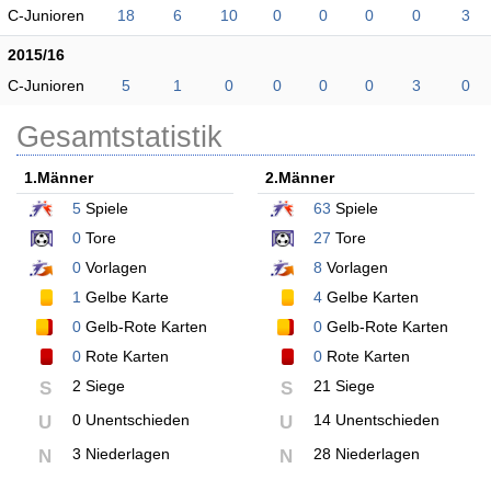
C-Junioren
18
6
10
0
0
0
0
3
2015/16
C-Junioren
5
1
0
0
0
0
3
0
Gesamtstatistik
1.Männer
2.Männer
5
Spiele
63
Spiele
0
Tore
27
Tore
0
Vorlagen
8
Vorlagen
1
Gelbe Karte
4
Gelbe Karten
0
Gelb-Rote Karten
0
Gelb-Rote Karten
0
Rote Karten
0
Rote Karten
2 Siege
21 Siege
S
S
0 Unentschieden
14 Unentschieden
U
U
3 Niederlagen
28 Niederlagen
N
N