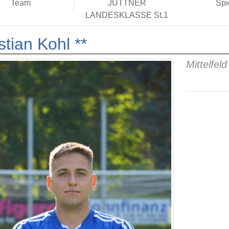
Team
JÜTTNER
Spi
LANDESKLASSE St.1
stian Kohl **
Mittelfeld