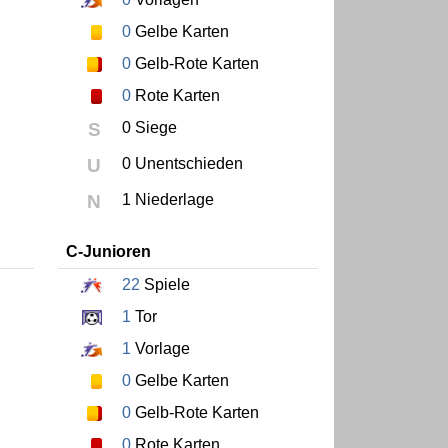
0
Gelbe Karten
0
Gelb-Rote Karten
0
Rote Karten
S
0 Siege
U
0 Unentschieden
N
1 Niederlage
C-Junioren
22
Spiele
1
Tor
1
Vorlage
0
Gelbe Karten
0
Gelb-Rote Karten
0
Rote Karten