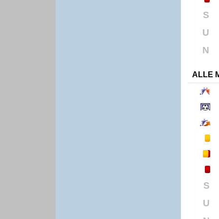
S
U
N
ALLE 
S
U