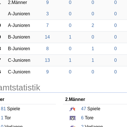
1
2.Männer
9
0
0
0
A-Junioren
3
0
0
0
0
A-Junioren
7
0
2
0
9
B-Junioren
14
1
0
0
8
B-Junioren
8
0
1
0
7
C-Junioren
13
1
1
0
6
C-Junioren
9
0
0
0
mtstatistik
er
2.Männer
81
Spiele
47
Spiele
1
Tor
6
Tore
0
Vorlagen
2
Vorlagen