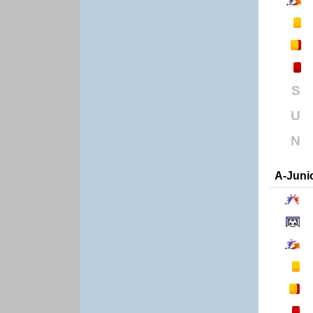
S
U
N
A-Juni