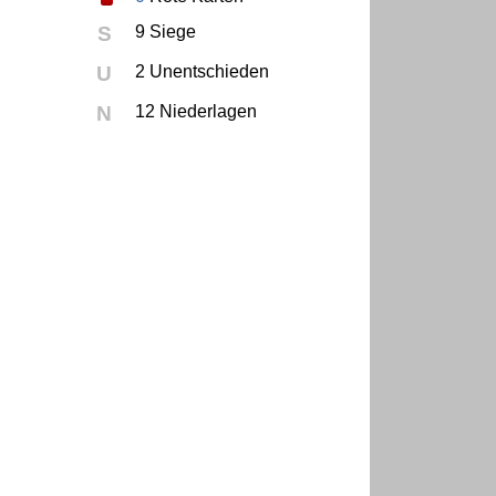
S
9 Siege
U
2 Unentschieden
N
12 Niederlagen