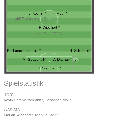
J. Köcher *
F. Muth *
(86' T. Gössinger *)
F. Wiechert *
(73' M. Junge *)
K. Hammerschmidt *
N. Schröder *
M. Gottschalk*
D. Dittmar *
C
R. Steinbach *
Spielstatistik
Tore
Kevin Hammerschmidt *
,
Sebastian Mai *
Assists
Florian Wiechert *
,
Markus Baer *