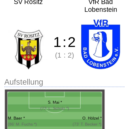
SV Rositz
VfR Bad
Lobenstein
1
:
2
(1
:
2)
Aufstellung
S. Mai *
(73' L. Scholz *)
M. Baer *
O. Hölzel *
(86' M. Fuchs *)
(73' T. Becker *)