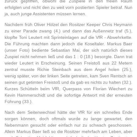
zurück gepfiffen, obwohl die Zuspiele in den freien Raum
erfolgten und nicht den zu weit vorn postierten Spieler betraf. Nun
ja, auch junge Assistenten müssen lernen.
Nachdem früh Oliver Hölzel den Rositzer Keeper Chris Heymann
zu einer Parade zwang (4.) und dann das Außennetz traf (5.),
klopfte Toni Leutert mit Sprinteinlagen auf die VfR - Abwehrkette.
Die Führung machten dann jedoch die Koseltaler. Markus Baer
(unser Foto) bediente Sebastian Mai, der sich natürlich dieses
Zuspiel nicht nehmen ließ und das 1 : 0 (18.) besorgte. Dann trat
wieder Leutert in Erscheinung. Seinen Freistoß aus 22 Metern
zentral musste Richie Steinbach aus dem Angel holen (25.),
wenig später, von der linken Seite getreten, kam Sven Rentsch an
seinen gut getimten Freistoß und da gab es nichts zu halten (32.).
Kurzes Schütteln beim VfR, Querpass von Florian Wiechert zu
Kevin Hammerschidt und die sofortige Antwort mit der erneuten
Führung (33.).
Nach dem Seitenwechsel hätte der VfR für ein schnelles Ende
sorgen können, doch oftmals wurde zu lange gewartet, den
Nebenmann gesucht oder einfach nur zu schwach geschossen.
Allein Markus Baer ließ so die Rositzer mehrfach am Leben, aber