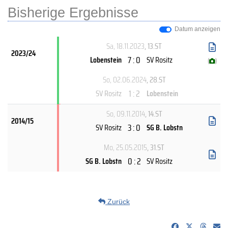
Bisherige Ergebnisse
Datum anzeigen
Sa, 18.11.2023
, 13.ST
2023/24
7 : 0
Lobenstein
SV Rositz
(
)
So, 02.06.2024
, 28.ST
1 : 2
SV Rositz
Lobenstein
So, 09.11.2014
, 14.ST
2014/15
3 : 0
SV Rositz
SG B. Lobstn
Mo, 25.05.2015
, 31.ST
0 : 2
SG B. Lobstn
SV Rositz
Zurück