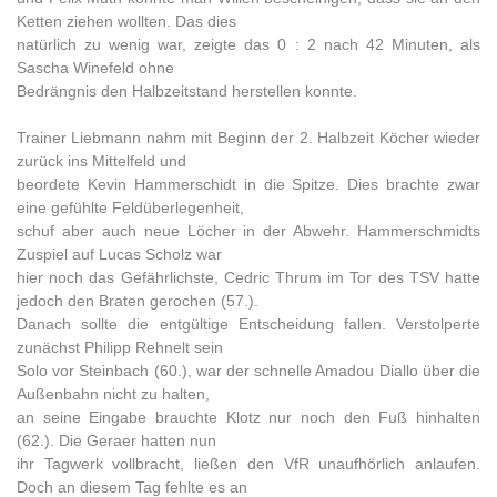
Ketten ziehen wollten. Das dies
natürlich zu wenig war, zeigte das 0 : 2 nach 42 Minuten, als
Sascha Winefeld ohne
Bedrängnis den Halbzeitstand herstellen konnte.
Trainer Liebmann nahm mit Beginn der 2. Halbzeit Köcher wieder
zurück ins Mittelfeld und
beordete Kevin Hammerschidt in die Spitze. Dies brachte zwar
eine gefühlte Feldüberlegenheit,
schuf aber auch neue Löcher in der Abwehr. Hammerschmidts
Zuspiel auf Lucas Scholz war
hier noch das Gefährlichste, Cedric Thrum im Tor des TSV hatte
jedoch den Braten gerochen (57.).
Danach sollte die entgültige Entscheidung fallen. Verstolperte
zunächst Philipp Rehnelt sein
Solo vor Steinbach (60.), war der schnelle Amadou Diallo über die
Außenbahn nicht zu halten,
an seine Eingabe brauchte Klotz nur noch den Fuß hinhalten
(62.). Die Geraer hatten nun
ihr Tagwerk vollbracht, ließen den VfR unaufhörlich anlaufen.
Doch an diesem Tag fehlte es an