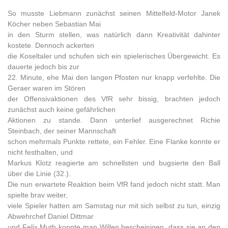
So musste Liebmann zunächst seinen Mittelfeld-Motor Janek
Köcher neben Sebastian Mai
in den Sturm stellen, was natürlich dann Kreativität dahinter
kostete. Dennoch ackerten
die Koseltaler und schufen sich ein spielerisches Übergewicht. Es
dauerte jedoch bis zur
22. Minute, ehe Mai den langen Pfosten nur knapp verfehlte. Die
Geraer waren im Stören
der Offensivaktionen des VfR sehr bissig, brachten jedoch
zunächst auch keine gefährlichen
Aktionen zu stande. Dann unterlief ausgerechnet Richie
Steinbach, der seiner Mannschaft
schon mehrmals Punkte rettete, ein Fehler. Eine Flanke konnte er
nicht festhalten, und
Markus Klotz reagierte am schnellsten und bugsierte den Ball
über die Linie (32.).
Die nun erwartete Reaktion beim VfR fand jedoch nicht statt. Man
spielte brav weiter,
viele Spieler hatten am Samstag nur mit sich selbst zu tun, einzig
Abwehrchef Daniel Dittmar
und Felix Muth konnte man Willen bescheinigen, dass sie an den