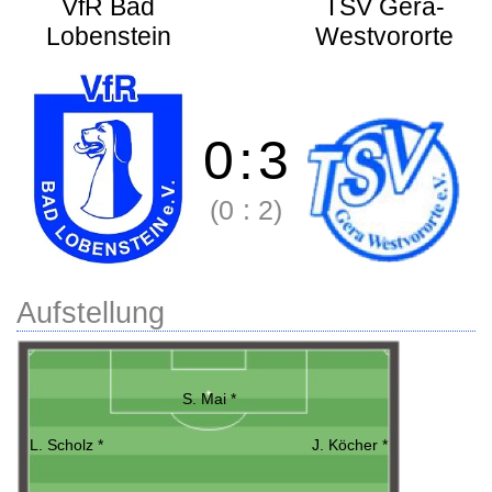
VfR Bad
TSV Gera-
Lobenstein
Westvororte
0
:
3
(0
:
2)
Aufstellung
S. Mai *
L. Scholz *
J. Köcher *