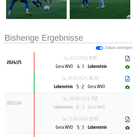
Bisherige Ergebnisse
Datum anzeigen
Sa, 02.11.2024
, 11.ST
2024/25
4 : 1
Gera WVO
Lobenstein
(
)
Sa, 10.05.2025
, 26.ST
5 : 2
Lobenstein
Gera WVO
(
)
Sa, 30.09.2023
, 7.ST
2023/24
0 : 3
Lobenstein
Gera WVO
Sa, 13.04.2024
, 22.ST
5 : 1
Gera WVO
Lobenstein
(
)