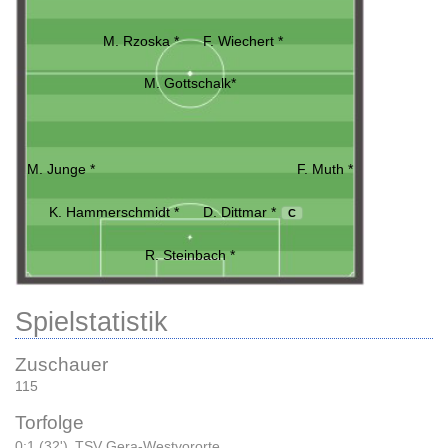
M. Rzoska *
F. Wiechert *
M. Gottschalk*
M. Junge *
F. Muth *
K. Hammerschmidt *
D. Dittmar *
C
R. Steinbach *
Spielstatistik
Zuschauer
115
Torfolge
0:1 (32')
TSV Gera-Westvororte