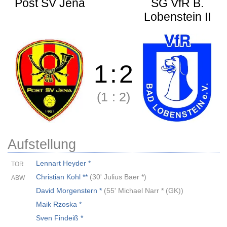
Post SV Jena
SG VfR B.
Lobenstein II
1
:
2
(1
:
2)
Aufstellung
Lennart Heyder *
TOR
Christian Kohl **
(
30' Julius Baer *
)
ABW
David Morgenstern *
(
55' Michael Narr * (GK)
)
Maik Rzoska *
Sven Findeiß *