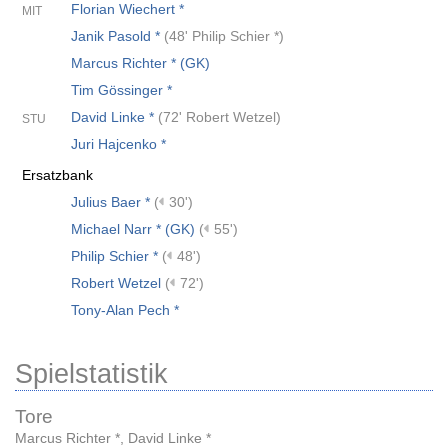
Florian Wiechert *
MIT
Janik Pasold *
(
48' Philip Schier *
)
Marcus Richter * (GK)
Tim Gössinger *
David Linke *
(
72' Robert Wetzel
)
STU
Juri Hajcenko *
Ersatzbank
Julius Baer *
(
30')
Michael Narr * (GK)
(
55')
Philip Schier *
(
48')
Robert Wetzel
(
72')
Tony-Alan Pech *
Spielstatistik
Tore
Marcus Richter *
,
David Linke *