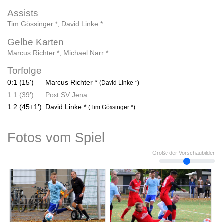
Assists
Tim Gössinger *
,
David Linke *
Gelbe Karten
Marcus Richter *
,
Michael Narr *
Torfolge
0:1 (15')
Marcus Richter *
(David Linke *)
1:1 (39')
Post SV Jena
1:2 (45+1')
David Linke *
(Tim Gössinger *)
Fotos vom Spiel
Größe der Vorschaubilder