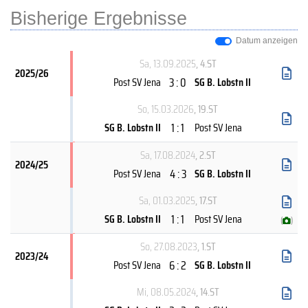
Bisherige Ergebnisse
Datum anzeigen
Sa, 13.09.2025
, 4.ST
2025/26
3 : 0
Post SV Jena
SG B. Lobstn II
So, 15.03.2026
, 19.ST
1 : 1
SG B. Lobstn II
Post SV Jena
Sa, 17.08.2024
, 2.ST
2024/25
4 : 3
Post SV Jena
SG B. Lobstn II
Sa, 01.03.2025
, 17.ST
1 : 1
SG B. Lobstn II
Post SV Jena
(
)
So, 27.08.2023
, 1.ST
2023/24
6 : 2
Post SV Jena
SG B. Lobstn II
Mi, 08.05.2024
, 14.ST